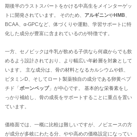
期後半のラストスパートをかける中高生をメインターゲッ
トに開発されています。 そのため、
アルギニン
や
HMB
、
BCAA、α-GPCなど、体づくりや運動、学習サポートに特
化した成分が豊富に含まれているのが特徴です。
一方、セノビックは牛乳が飲める子供なら何歳からでも飲
めるよう設計されており、より幅広い年齢層を対象として
います。 主な成分は、骨の材料となるカルシウムや鉄、
ビタミンD、そしてロート製薬独自の成分である卵黄ペプ
チド「
ボーンペップ
」が中心です。 基本的な栄養素をし
っかり補給し、骨の成長をサポートすることに重点を置い
ています。
価格面では、一概に比較は難しいですが、ノビエースの方
が成分が多岐にわたる分、やや高めの価格設定になってい