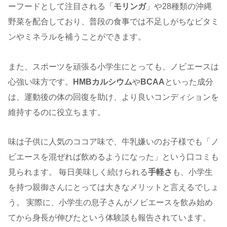
ーフードとして注目される「
モリンガ
」や28種類の沖縄
野菜を配合しており、普段の食事では不足しがちなビタミ
ンやミネラルを補うことができます。
また、スポーツを頑張る小学生にとっても、ノビエースは
心強い味方です。
HMBカルシウム
や
BCAA
といった成分
は、運動後の体の回復を助け、より良いコンディションを
維持するのに役立ちます。
味は子供に人気のココア味で、牛乳嫌いのお子様でも「ノ
ビエースを混ぜれば飲めるようになった」という口コミも
見られます。 毎日美味しく続けられる
手軽さ
も、小学生
を持つ親御さんにとっては大きなメリットと言えるでしょ
う。 実際に、小学生の息子さんがノビエースを飲み始め
てから身長が伸びたという体験談も報告されています。