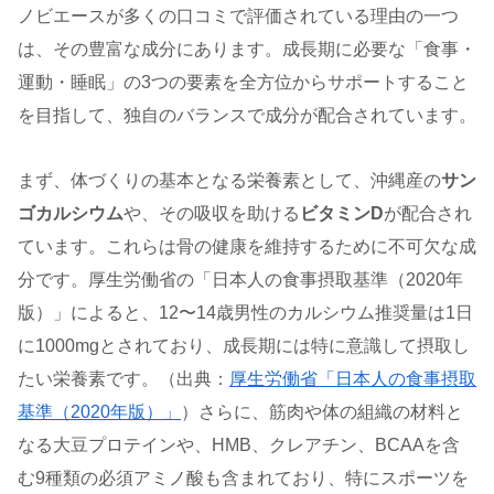
ノビエースが多くの口コミで評価されている理由の一つ
は、その豊富な成分にあります。成長期に必要な「食事・
運動・睡眠」の3つの要素を全方位からサポートすること
を目指して、独自のバランスで成分が配合されています。
まず、体づくりの基本となる栄養素として、沖縄産の
サン
ゴカルシウム
や、その吸収を助ける
ビタミンD
が配合され
ています。これらは骨の健康を維持するために不可欠な成
分です。厚生労働省の「日本人の食事摂取基準（2020年
版）」によると、12〜14歳男性のカルシウム推奨量は1日
に1000mgとされており、成長期には特に意識して摂取し
たい栄養素です。（出典：
厚生労働省「日本人の食事摂取
基準（2020年版）」
）さらに、筋肉や体の組織の材料と
なる大豆プロテインや、HMB、クレアチン、BCAAを含
む9種類の必須アミノ酸も含まれており、特にスポーツを