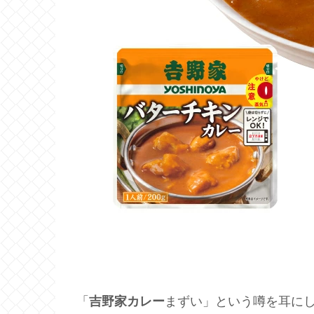
「
吉野家カレー
まずい」という噂を耳に