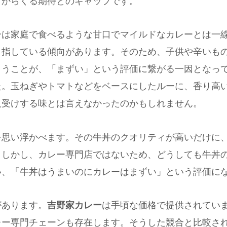
けからくる期待とのギャップです。
ーは家庭で食べるような甘口でマイルドなカレーとは一
目指している傾向があります。そのため、子供や辛いも
うことが、「まずい」という評価に繋がる一因となってい
た。玉ねぎやトマトなどをベースにしたルーに、香り高
人受けする味とは言えなかったのかもしれません。
を思い浮かべます。その牛丼のクオリティが高いだけに
。しかし、カレー専門店ではないため、どうしても牛丼
い、「牛丼はうまいのにカレーはまずい」という評価に
があります。
吉野家カレー
は手頃な価格で提供されてい
レー専門チェーンも存在します。そうした競合と比較さ