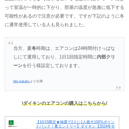
って室温が一時的に下がり、部屋の温度が急激に低下する
可能性があるので注意が必要です。ですが下記のように冬
に通常使用している人も見られました。
当方、夏
冬
時期は、エアコンは24時間付けっぱな
しにて運用しており、1日1回指定時間に
内部クリ
ーン
を行う様設定しております。
bbs.kakaku
より引用
\ダイキンのエアコンの購入はこちらから/
【10/15限定★抽選で2人に1人最大100%ポイン
トバック！要エントリー】ダイキン【2024年モ