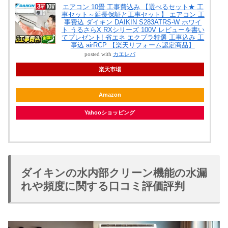
エアコン 10畳 工事費込み 【選べるセット★ 工
事セット～延長保証と工事セット】 エアコン 工
事費込 ダイキン DAIKIN S283ATRS-W ホワイ
ト うるさらX RXシリーズ 100V レビューを書い
てプレゼント! 省エネ エクプラ特選 工事込み 工
事込 airRCP 【楽天リフォーム認定商品】
posted with
カエレバ
楽天市場
Amazon
Yahooショッピング
ダイキンの水内部クリーン機能の水漏
れや頻度に関する口コミ評価評判