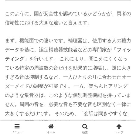
このように、国が安全性を認めているかどうかが、両者の
信頼性における大きな違いと言えます。
まず、機能面での違いです。補聴器は、使用する人の聴力
データを基に、認定補聴器技能者などの専門家が「
フィッ
ティング
」を行います。 これにより、聞こえにくくなっ
ている特定の周波数の音だけを効果的に増幅し、逆に大き
すぎる音は抑制するなど、一人ひとりの耳に合わせたオー
ダーメイドの調整が可能です。 一方、楽ちんヒアリング
のような集音器は、このような個別調整機能を持っていま
せん。周囲の音を、必要な音も不要な音も区別なく一律に
大きくするだけです。 そのため、「会話は聞きやすくな
ったが、周囲の雑音も大きくなってうるさい」という現象
が起こりやすいのです。
メニュー
ホーム
検索
トップ