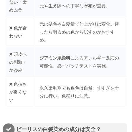
ない・染
元や生え際への丁寧な塗布が重要。
めムラ
元の髪色や白髪量で仕上がりは変化。迷
❌ 色が合
ったら明るめの色から試すのがおすす
わない
め。
❌ 頭皮へ
ジアミン系染料
によるアレルギー反応の
の刺激・
可能性。必ずパッチテストを実施。
かゆみ
❌ 色持ち
永久染毛剤でも退色は自然。すすぎを十
が良くな
分に行い、色移りに注意。
い
ビーリスの白髪染めの成分は安全？