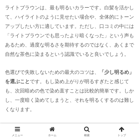
ライトブラウンは、最も明るいカラーです。白髪を活かし
て、ハイライトのように見せたい場合や、全体的にトーン
アップしたい方に適しています。ただし、口コミの中には
「ライトブラウンでも思ったより暗くなった」という声も
あるため、過度な明るさを期待するのではなく、あくまで
自然な茶色に染まるという認識でいると良いでしょう。
色選びで失敗しないための最大のコツは、
「少し明るめ」
を選ぶこと
です。もし染め上がりが明るすぎたと感じて
も、次回暗めの色で染め直すことは比較的簡単です。しか
し、一度暗く染めてしまうと、それを明るくするのは難し
くなります。
また、部分染めで使用する場合は、既存の髪色と大きな差
メニュー
ホーム
検索
トップ
が出ないように、近い色を選ぶことが大切です。 自分の